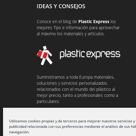
IDEAS Y CONSEJOS
Conoce en el
blog
de
Plastic Express
los
mejores Tips e información para aprovechar
al máximo los materiales y artículos.
Suministramos a toda Europa materiales,
soluciones y servicios personalizados
relacionados con el mundo del plástico al
mejor precio, tanto a profesionales como a
particulares.
Utilizamos cookies propias y de terceros para mejorar nuestros servicios y
publicidad relacionada con sus preferencias mediante el análisis de sus há
navegación.
© 2021 Plasticexpress