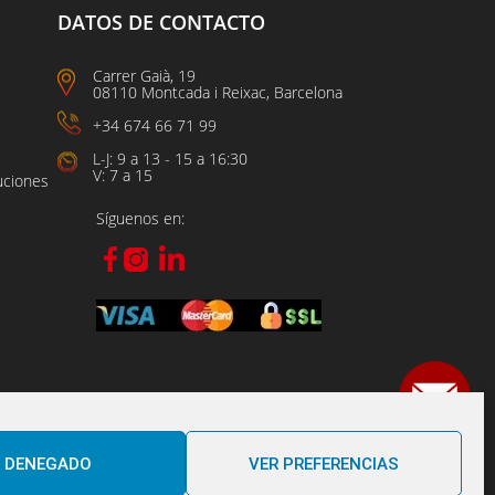
DATOS DE CONTACTO
Carrer Gaià, 19
08110 Montcada i Reixac, Barcelona
+34 674 66 71 99
L-J: 9 a 13 - 15 a 16:30
V: 7 a 15
uciones
Síguenos en:
DENEGADO
VER PREFERENCIAS
Powered BY B2 PERFORMANCE