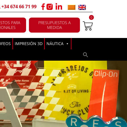
+34 674 66 71 99
0
STOS PARA
PRESUPUESTOS A
IONALES
MEDIDA
OFEOS
IMPRESIÓN 3D
NÁUTICA