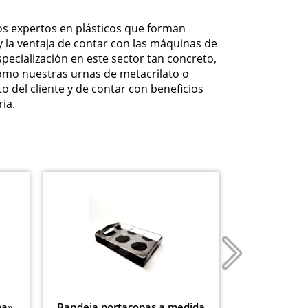
os expertos en plásticos que forman
y la ventaja de contar con las máquinas de
pecialización en este sector tan concreto,
como nuestras urnas de metacrilato o
to del cliente y de contar con beneficios
ria.
Bandeja 
ba»
Bandeja portacopas a medida