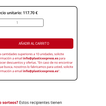
cio unitario:
117.70 €
AÑADIR AL CARRITO
a cantidades superiores a 10 unidades, solicite
ormación a email
info@plasticexpress.es
para
ocer descuentos y ofertas. "En caso de no encontrar
ue busca, nosotros lo fabricamos para usted, solicite
ormación a email
info@plasticexpress.es
".
o sorteos?
Estos recipientes tienen