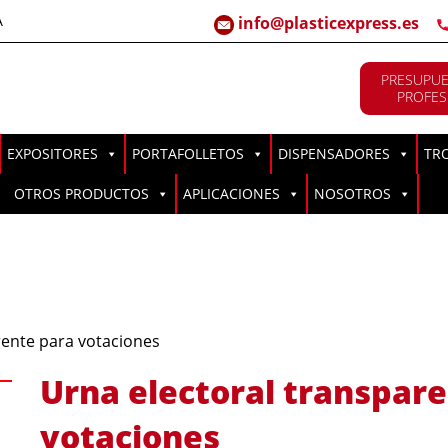
A
info@plasticexpress.es
PRESUPUE
PROFES
EXPOSITORES
PORTAFOLLETOS
DISPENSADORES
TR
OTROS PRODUCTOS
APLICACIONES
NOSOTROS
rente para votaciones
Urna electoral transpar
votaciones