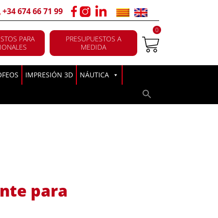
+34 674 66 71 99
0
STOS PARA
PRESUPUESTOS A
IONALES
MEDIDA
OFEOS
IMPRESIÓN 3D
NÁUTICA
ente para