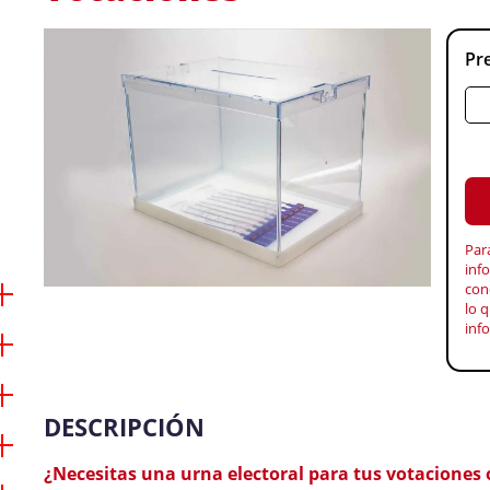
Pre
Par
inf
con
lo q
inf
DESCRIPCIÓN
¿Necesitas una urna electoral para tus votaciones 