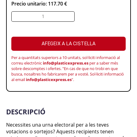
Precio unitario:
117.70 €
AFEGEIX A LA CISTELLA
Per a quantitats superiors a 10 unitats, sol·liciti informació al
correu electrònic
info@plasticexpress.es
per a saber més
sobre descomptes i ofertes. "En cas de que no trobi en que
busca, nosaltres ho fabricarem per a vosté. Sol·liciti informació
al email
info@plasticexpress.es
".
DESCRIPCIÓ
Necessites una urna electoral per a les teves
votacions o sortejos? Aquests recipients tenen