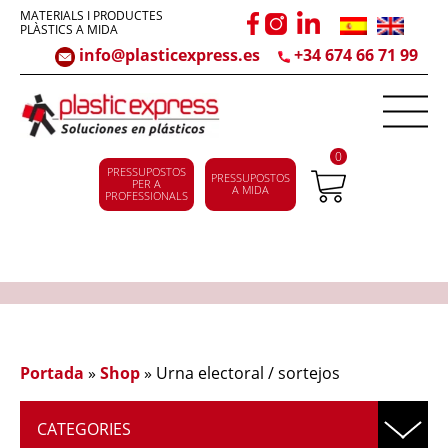
MATERIALS I PRODUCTES
PLÀSTICS A MIDA
info@plasticexpress.es
+34 674 66 71 99
0
PRESSUPOSTOS
PRESSUPOSTOS
PER A
A MIDA
PROFESSIONALS
Portada
»
Shop
»
Urna electoral / sortejos
CATEGORIES