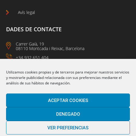
Avís legal
DADES DE CONTACTE
Carrer Gaià, 19
08110 Montcada i Reixac, Barcelona
+34 932 651 404
09:00 a 14:00
15:00 a 18:00
Utilizamos cookies propias y de terceros para mejorar nuestros servicios
y mostrarle publicidad relacionada con sus preferencias mediante el
análisis de sus hábitos de navegación.
Segueix-nos a:
ACEPTAR COOKIES
DENEGADO
VER PREFERENCIAS