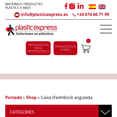
MATERIALS I PRODUCTES
PLÀSTICS A MIDA
info@plasticexpress.es
+34 674 66 71 99
0
PRESSUPOSTOS
PRESSUPOSTOS
PER A
A MIDA
PROFESSIONALS
Portada
»
Shop
»
Caixa d’exhibició angulada
CATEGORIES