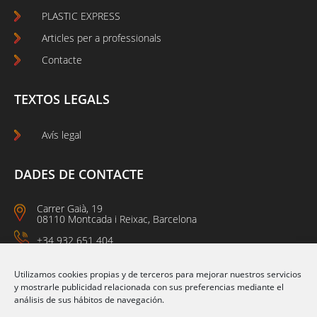
PLASTIC EXPRESS
Articles per a professionals
Contacte
TEXTOS LEGALS
Avís legal
DADES DE CONTACTE
Carrer Gaià, 19
08110 Montcada i Reixac, Barcelona
+34 932 651 404
09:00 a 14:00
15:00 a 18:00
Utilizamos cookies propias y de terceros para mejorar nuestros servicios
y mostrarle publicidad relacionada con sus preferencias mediante el
análisis de sus hábitos de navegación.
Segueix-nos a: