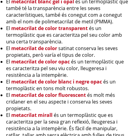
El
metacrilat blanc gel i opal
és un termoplàstic que
també té la transparència entre les seves
característiques, també és conegut com a conegut
amb el nom de polimetacrilat de metil (PMMA).
El
metacrilat de color transparent
és un
termoplàstic que es caracteritza pel seu color amb
una certa transparència.
El
metacrilat de color
satinat conserva les seves
propietats, però varía el tipus de color.
El
metacrilat de color opac
és un termoplàstic que
es caracteritza pel seu viu color, lleugeresa i
resistència a la intempèrie.
El
metacrilat de color blanc i negre opac
és un
termoplàstic en tons molt robustos.
El
metacrilat de color fluorescent
és molt més
cridaner en el seu aspecte i conserva les seves
propietats.
El
metacrilat mirall
és un termoplàstic que es
caracteritza per la seva gran reflexió, lleugeresa i
resistència a la intempèrie. És fàcil de manipular,
ratllar, tallar amb serra elèctrica amb fulles de tipus