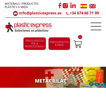
MATERIALS I PRODUCTES
PLÀSTICS A MIDA
info@plasticexpress.es
+34 674 66 71 99
0
PRESSUPOSTOS
PRESSUPOSTOS
PER A
A MIDA
PROFESSIONALS
METACRILAT