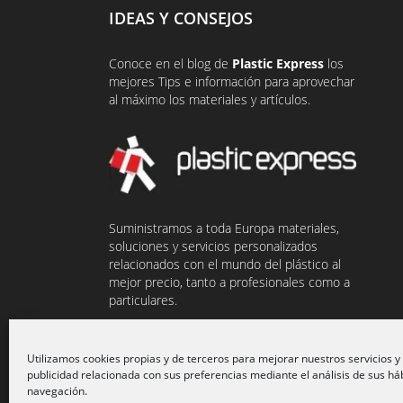
IDEAS Y CONSEJOS
Conoce en el
blog
de
Plastic Express
los
mejores Tips e información para aprovechar
al máximo los materiales y artículos.
Suministramos a toda Europa materiales,
soluciones y servicios personalizados
relacionados con el mundo del plástico al
mejor precio, tanto a profesionales como a
particulares.
Utilizamos cookies propias y de terceros para mejorar nuestros servicios y
publicidad relacionada con sus preferencias mediante el análisis de sus há
navegación.
© 2021 Plasticexpress