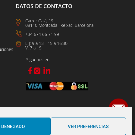
DATOS DE CONTACTO
Carrer Gaià, 19
08110 Montcada i Reixac, Barcelona
+34 674 66 71 99
L-J: 9 a 13 - 15 a 16:30
V: 7 a 15
uciones
Síguenos en:
DENEGADO
VER PREFERENCIAS
Powered BY B2 PERFORMANCE