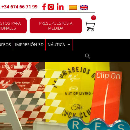
+34 674 66 71 99
0
STOS PARA
PRESUPUESTOS A
IONALES
MEDIDA
OFEOS
IMPRESIÓN 3D
NÁUTICA