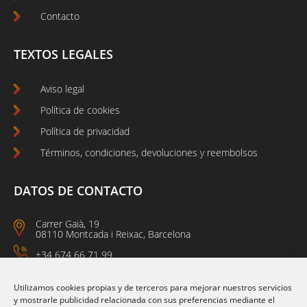
Contacto
TEXTOS LEGALES
Aviso legal
Política de cookies
Política de privacidad
Términos, condiciones, devoluciones y reembolsos
DATOS DE CONTACTO
Carrer Gaià, 19
08110 Montcada i Reixac, Barcelona
+34 674 66 71 99
L-J: 9 a 13 - 15 a 16:30
V: 7 a 15
Utilizamos cookies propias y de terceros para mejorar nuestros servicios
y mostrarle publicidad relacionada con sus preferencias mediante el