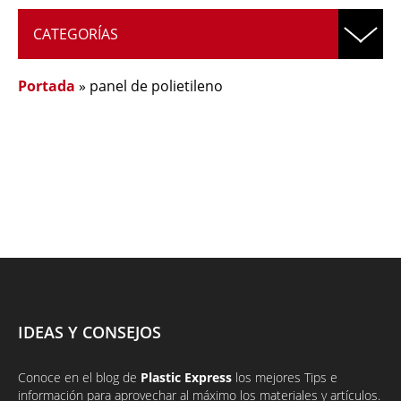
CATEGORÍAS
Portada
»
panel de polietileno
IDEAS Y CONSEJOS
Conoce en el
blog
de
Plastic Express
los mejores Tips e
información para aprovechar al máximo los materiales y artículos.