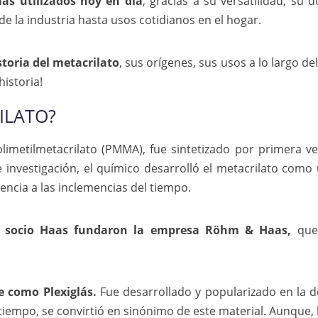
más utilizados hoy en día
, gracias a su versatilidad, su 
sde la industria hasta usos cotidianos en el hogar.
toria del metacrilato
, sus orígenes, sus usos a lo largo d
historia!
ILATO?
olimetilmetacrilato (PMMA), fue sintetizado por primera 
investigación, el químico desarrolló el metacrilato como
encia a las inclemencias del tiempo.
socio Haas fundaron la empresa Röhm & Haas,
que 
e como Plexiglás.
Fue desarrollado y popularizado en la
iempo, se convirtió en sinónimo de este material. Aunque, 