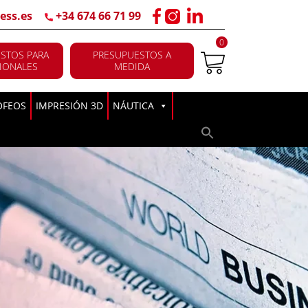
ess.es
+34 674 66 71 99
0
STOS PARA
PRESUPUESTOS A
IONALES
MEDIDA
OFEOS
IMPRESIÓN 3D
NÁUTICA