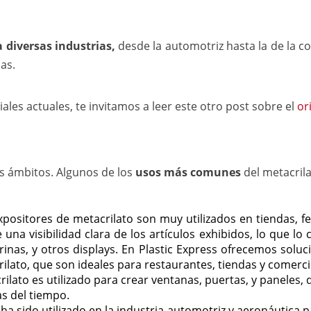
a diversas industrias,
desde la automotriz hasta la de la 
cas.
iales actuales, te invitamos a leer este otro post sobre el
or
os ámbitos. Algunos de los
usos más comunes
del metacrila
xpositores de metacrilato son muy utilizados en tiendas, f
 una visibilidad clara de los artículos exhibidos, lo que lo
rinas, y otros displays. En Plastic Express ofrecemos solu
ilato, que son ideales para restaurantes, tiendas y comerci
crilato es utilizado para crear ventanas, puertas, y paneles, 
as del tiempo.
o ha sido utilizado en la industria automotriz y aeronáutica 