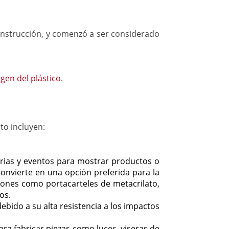
construcción, y comenzó a ser considerado
igen del plástico
.
to incluyen:
erias y eventos para mostrar productos o
 convierte en una opción preferida para la
ciones como portacarteles de metacrilato,
os.
debido a su alta resistencia a los impactos
para fabricar piezas como luces, viseras de