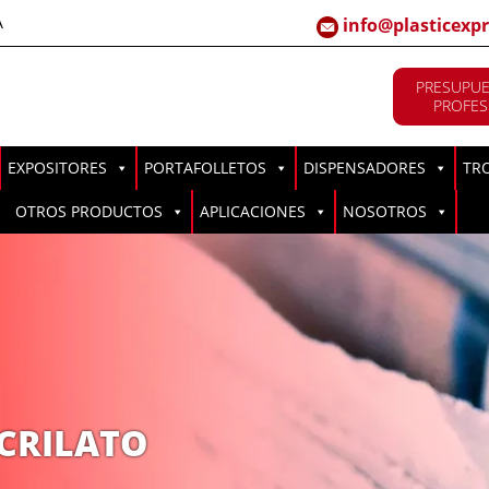
A
info@plasticexpr
PRESUPUE
PROFES
EXPOSITORES
PORTAFOLLETOS
DISPENSADORES
TR
OTROS PRODUCTOS
APLICACIONES
NOSOTROS
ACRILATO