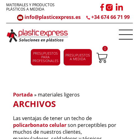
MATERIALES Y PRODUCTOS
PLÁSTICOS A MEDIDA
info@plasticexpress.es
+34 674 66 71 99
0
PRESUPUESTOS
PRESUPUESTOS
PARA
A MEDIDA
PROFESIONALES
Portada
»
materiales ligeros
ARCHIVOS
Las ventajas de tener un techo de
policarbonato celular
son perceptibles por
muchos de nuestros clientes,
manipuladores, soldadores y técnicos