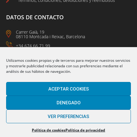
Términos, condiciones, devoluciones y reembolsos
DATOS DE CONTACTO
Carrer Gaià, 19
08110 Montcada i Reixac, Barcelona
+34 674 66 71 99
L-J: 9 a 13 - 15 a 16:30
V: 7 a 15
Utilizamos cookies propias y de terceros para mejorar nuestros servicios
y mostrarle publicidad relacionada con sus preferencias mediante el
análisis de sus hábitos de navegación.
Síguenos en:
ACEPTAR COOKIES
DENEGADO
VER PREFERENCIAS
© 2021 Plasticexpress
Powered BY B2 PERFORMANCE
Política de cookies
Política de privacidad