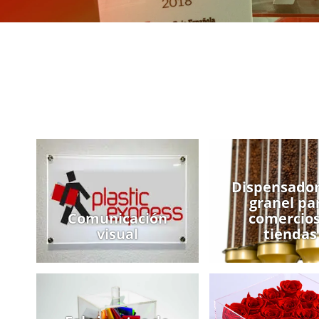
Dispensador
granel pa
Comunicación
comercios
visual
tiendas