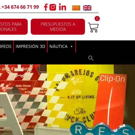
+34 674 66 71 99
0
STOS PARA
PRESUPUESTOS A
IONALES
MEDIDA
OFEOS
IMPRESIÓN 3D
NÁUTICA