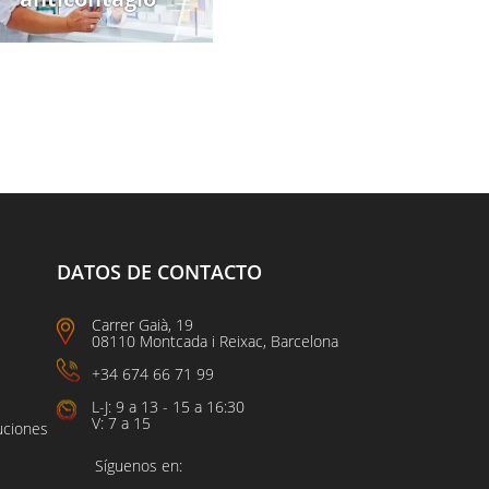
DATOS DE CONTACTO
Carrer Gaià, 19
08110 Montcada i Reixac, Barcelona
+34 674 66 71 99
L-J: 9 a 13 - 15 a 16:30
V: 7 a 15
uciones
Síguenos en: