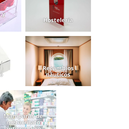
a y
Hostelería
Recambios
o
náuticos
Mamparas de
metacrilato
anticontagio