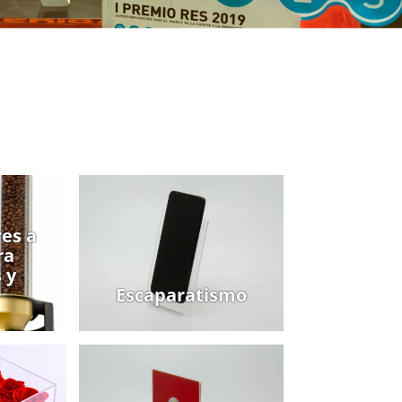
es a
ra
 y
Escaparatismo