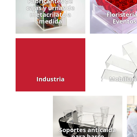
Fabricantes de
cajas y urnas de
metacrilato a
Floristerí
medida
Eventos
Industria
Mobiliari
Soportes anticaída
para barco