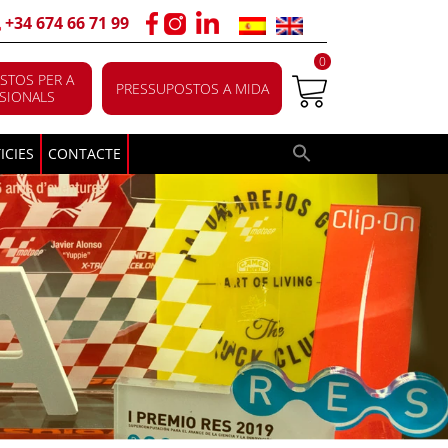
+34 674 66 71 99
0
STOS PER A
PRESSUPOSTOS A MIDA
SIONALS
ICIES
CONTACTE