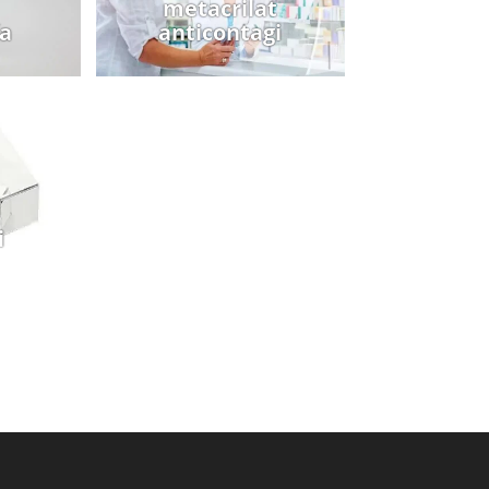
metacrilat
ía
anticontagi
i