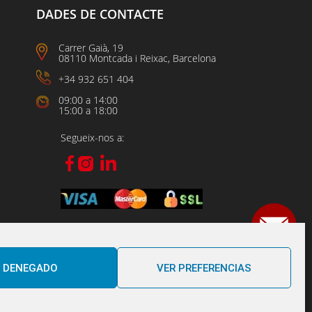
DADES DE CONTACTE
Carrer Gaià, 19
08110 Montcada i Reixac, Barcelona
+34 932 651 404
09:00 a 14:00
15:00 a 18:00
Segueix-nos a:
DENEGADO
VER PREFERENCIAS
Powered BY B2 PERFORMANCE