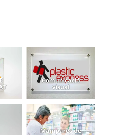
E
Comunicació
AT
visual
Mampares de