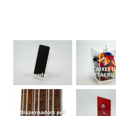
CAIXES D
Aparadorisme
METACRIL
Dispensadors per