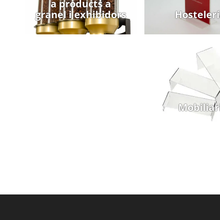
a products a
granel i exhibidors
Hosteler
Mobiliar