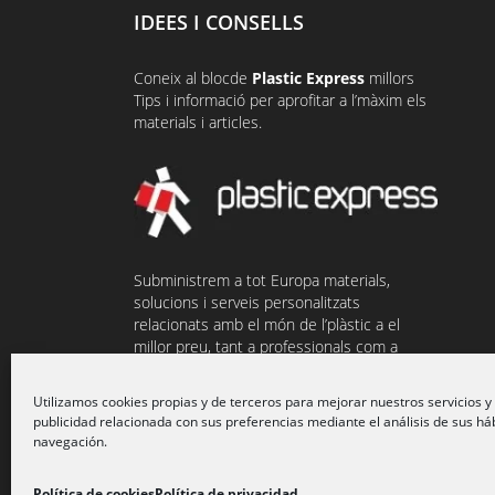
IDEES I CONSELLS
Coneix al
bloc
de
Plastic Express
millors
Tips i informació per aprofitar a l’màxim els
materials i articles.
Subministrem a tot Europa materials,
solucions i serveis personalitzats
relacionats amb el món de l’plàstic a el
millor preu, tant a professionals com a
particulars.
Utilizamos cookies propias y de terceros para mejorar nuestros servicios y
publicidad relacionada con sus preferencias mediante el análisis de sus há
navegación.
© 2021 Plasticexpress
Política de cookies
Política de privacidad