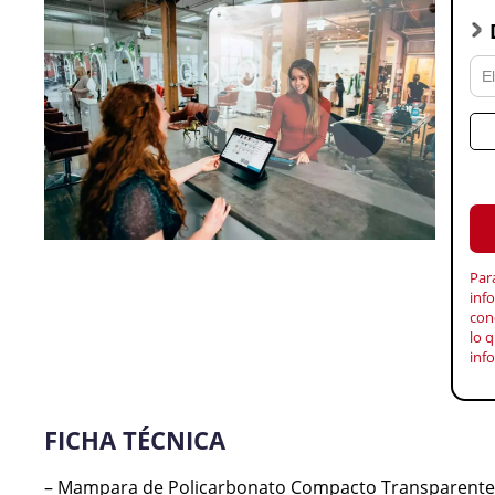
Par
inf
con
lo q
inf
FICHA TÉCNICA
– Mampara de Policarbonato Compacto Transparente