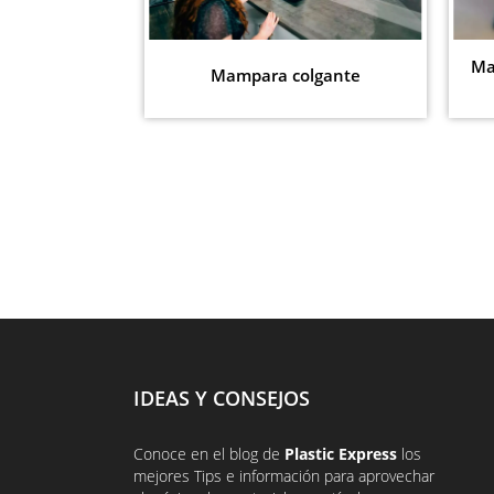
Ma
Mampara colgante
IDEAS Y CONSEJOS
Conoce en el
blog
de
Plastic Express
los
mejores Tips e información para aprovechar