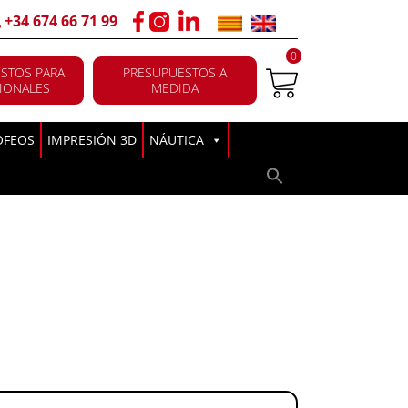
+34 674 66 71 99
0
STOS PARA
PRESUPUESTOS A
IONALES
MEDIDA
OFEOS
IMPRESIÓN 3D
NÁUTICA