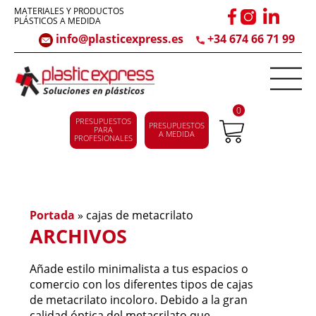
MATERIALES Y PRODUCTOS
PLÁSTICOS A MEDIDA
info@plasticexpress.es
+34 674 66 71 99
0
PRESUPUESTOS
PRESUPUESTOS
PARA
A MEDIDA
PROFESIONALES
Portada
»
cajas de metacrilato
ARCHIVOS
Añade estilo minimalista a tus espacios o
comercio con los diferentes tipos de cajas
de metacrilato incoloro. Debido a la gran
calidad óptica del metacrilato que