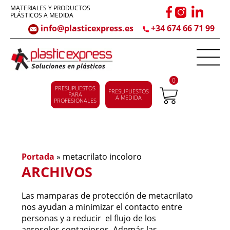
MATERIALES Y PRODUCTOS
PLÁSTICOS A MEDIDA
info@plasticexpress.es
+34 674 66 71 99
0
PRESUPUESTOS
PRESUPUESTOS
PARA
A MEDIDA
PROFESIONALES
Portada
»
metacrilato incoloro
ARCHIVOS
Las mamparas de protección de metacrilato
nos ayudan a minimizar el contacto entre
personas y a reducir el flujo de los
aerosoles contagiosos. Además las