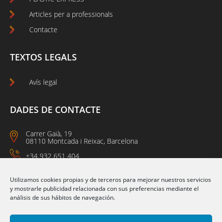
Articles per a professionals
Contacte
TEXTOS LEGALS
Avís legal
DADES DE CONTACTE
Carrer Gaià, 19
08110 Montcada i Reixac, Barcelona
+34 932 651 404
09:00 a 14:00
15:00 a 18:00
Utilizamos cookies propias y de terceros para mejorar nuestros servicios
y mostrarle publicidad relacionada con sus preferencias mediante el
análisis de sus hábitos de navegación.
Segueix-nos a: