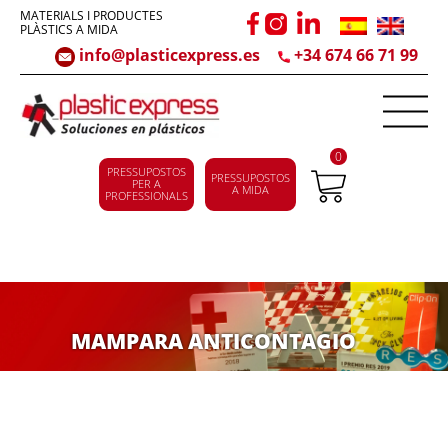
MATERIALS I PRODUCTES
PLÀSTICS A MIDA
info@plasticexpress.es
+34 674 66 71 99
0
PRESSUPOSTOS
PRESSUPOSTOS
PER A
A MIDA
PROFESSIONALS
MAMPARA ANTICONTAGIO