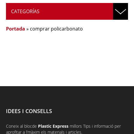
CATEGORÍAS
Portada
»
comprar policarbonato
IDEES I CONSELLS
Coneix al
bloc
de
Plastic Express
millors Tips i informació per
aprofitar a l’màxim els materials i articles.