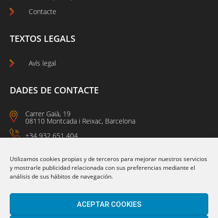
Contacte
TEXTOS LEGALS
Avís legal
DADES DE CONTACTE
Carrer Gaià, 19
08110 Montcada i Reixac, Barcelona
+34 932 651 404
09:00 a 14:00
15:00 a 18:00
Utilizamos cookies propias y de terceros para mejorar nuestros servicios
y mostrarle publicidad relacionada con sus preferencias mediante el
análisis de sus hábitos de navegación.
Segueix-nos a:
ACEPTAR COOKIES