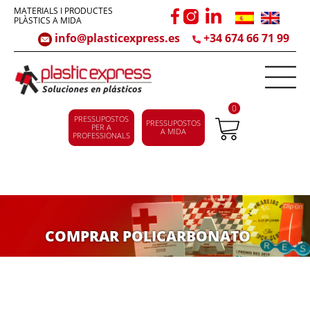
MATERIALS I PRODUCTES
PLÀSTICS A MIDA
info@plasticexpress.es
+34 674 66 71 99
0
PRESSUPOSTOS
PRESSUPOSTOS
PER A
A MIDA
PROFESSIONALS
COMPRAR POLICARBONATO