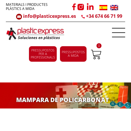
MATERIALS I PRODUCTES
PLÀSTICS A MIDA
info@plasticexpress.es
+34 674 66 71 99
0
PRESSUPOSTOS
PRESSUPOSTOS
PER A
A MIDA
PROFESSIONALS
MAMPARA DE POLICARBONAT