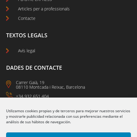
Articles per a professionals
Contacte
TEXTOS LEGALS
Avís legal
DADES DE CONTACTE
Carrer Gaià, 19
08110 Montcada i Reixac, Barcelona
+34 932 651 404
09:00 a 14:00
15:00 a 18:00
Utilizamos cookies propias y de terceros para mejorar nuestros servicios
y mostrarle publicidad relacionada con sus preferencias mediante el
análisis de sus hábitos de navegación.
Segueix-nos a: