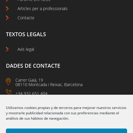
Articles per a professionals
Contacte
TEXTOS LEGALS
Avís legal
DADES DE CONTACTE
Carrer Gaià, 19
08110 Montcada i Reixac, Barcelona
+34 932 651 404
09:00 a 14:00
15:00 a 18:00
Utilizamos cookies propias y de terceros para mejorar nuestros servicios
y mostrarle publicidad relacionada con sus preferencias mediante el
análisis de sus hábitos de navegación.
Segueix-nos a: