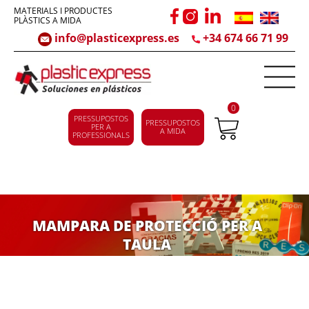
MATERIALS I PRODUCTES
PLÀSTICS A MIDA
info@plasticexpress.es
+34 674 66 71 99
0
PRESSUPOSTOS
PRESSUPOSTOS
PER A
A MIDA
PROFESSIONALS
MAMPARA DE PROTECCIÓ PER A
TAULA