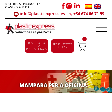
MATERIALS I PRODUCTES
PLÀSTICS A MIDA
info@plasticexpress.es
+34 674 66 71 99
0
PRESSUPOSTOS
PRESSUPOSTOS
PER A
A MIDA
PROFESSIONALS
MAMPARA PER A OFICINA