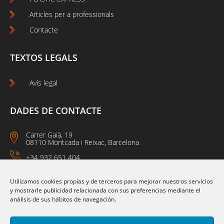
Articles per a professionals
Contacte
TEXTOS LEGALS
Avís legal
DADES DE CONTACTE
Carrer Gaià, 19
08110 Montcada i Reixac, Barcelona
+34 932 651 404
09:00 a 14:00
15:00 a 18:00
Utilizamos cookies propias y de terceros para mejorar nuestros servicios
y mostrarle publicidad relacionada con sus preferencias mediante el
análisis de sus hábitos de navegación.
Segueix-nos a: