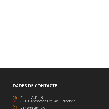
DADES DE CONTACTE
Carrer Gaià, 19
08110 Montcada i Reixac, Barcelona
+34 932 651 404