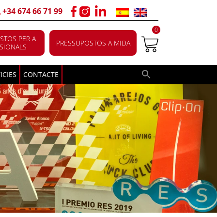
+34 674 66 71 99
0
STOS PER A
PRESSUPOSTOS A MIDA
SIONALS
ICIES
CONTACTE