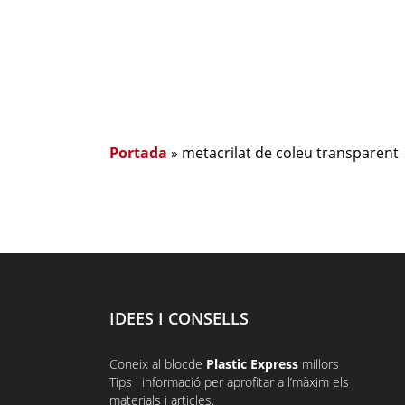
Portada
»
metacrilat de coleu transparent
IDEES I CONSELLS
Coneix al
bloc
de
Plastic Express
millors
Tips i informació per aprofitar a l’màxim els
materials i articles.