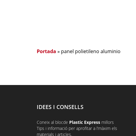
Portada
»
panel polietileno aluminio
IDEES I CONSELLS
Coneix al
bloc
de
Plastic Express
millors
Tips i informació per aprofitar a l’màxim els
materials i articles.