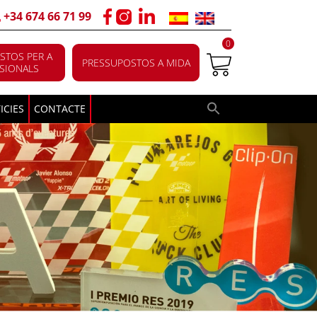
+34 674 66 71 99
0
STOS PER A
PRESSUPOSTOS A MIDA
SIONALS
ICIES
CONTACTE