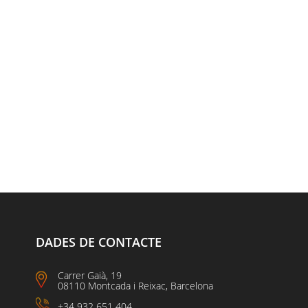
DADES DE CONTACTE
Carrer Gaià, 19
08110 Montcada i Reixac, Barcelona
+34 932 651 404