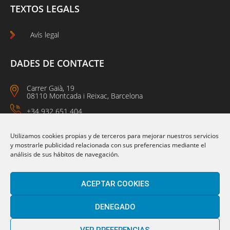
TEXTOS LEGALS
Avís legal
DADES DE CONTACTE
Carrer Gaià, 19
08110 Montcada i Reixac, Barcelona
+34 932 651 404
09:00 a 14:00
15:00 a 18:00
Utilizamos cookies propias y de terceros para mejorar nuestros servicios
y mostrarle publicidad relacionada con sus preferencias mediante el
análisis de sus hábitos de navegación.
Segueix-nos a:
ACEPTAR COOKIES
DENEGADO
VER PREFERENCIAS