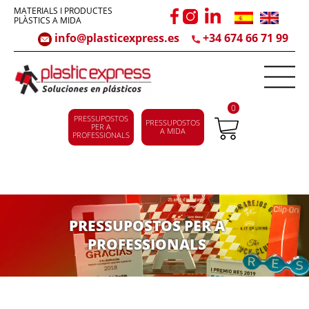
MATERIALS I PRODUCTES
PLÀSTICS A MIDA
info@plasticexpress.es
+34 674 66 71 99
0
PRESSUPOSTOS
PRESSUPOSTOS
PER A
A MIDA
PROFESSIONALS
PRESSUPOSTOS PER A
PROFESSIONALS