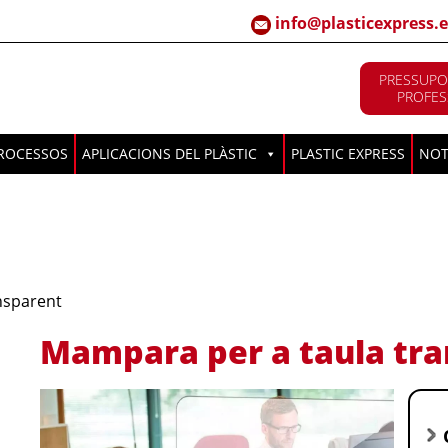
info@plasticexpress.e
PRESSUPO
PROFES
ROCESSOS
APLICACIONS DEL PLÀSTIC
PLASTIC EXPRESS
NOT
nsparent
Mampara per a taula tr