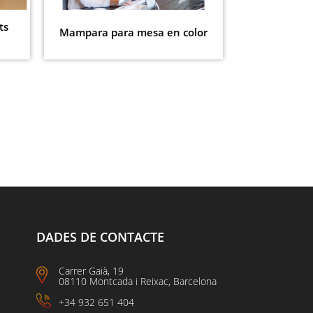
ts
Mampara
Mampara para mesa en color
tra
DADES DE CONTACTE
Carrer Gaià, 19
08110 Montcada i Reixac, Barcelona
+34 932 651 404