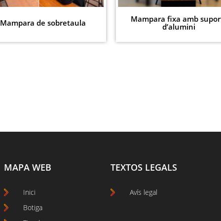
Mampara fixa amb supor
Mampara de sobretaula
d’alumini
MAPA WEB
TEXTOS LEGALS
Inici
Avís legal
Botiga