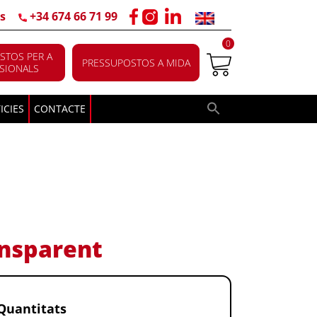
s
+34 674 66 71 99
0
STOS PER A
PRESSUPOSTOS A MIDA
SIONALS
ICIES
CONTACTE
ansparent
Quantitats